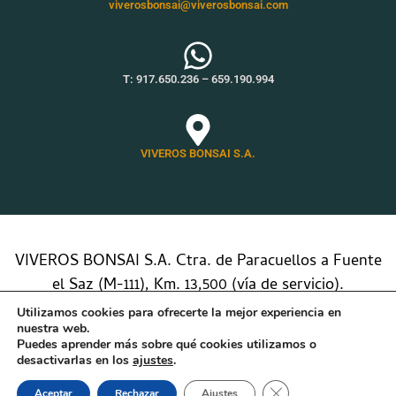
viverosbonsai@viverosbonsai.com
T:
917.650.236
–
659.190.994
VIVEROS BONSAI S.A.
VIVEROS BONSAI S.A. Ctra. de Paracuellos a Fuente
el Saz (M-111), Km. 13,500 (vía de servicio).
28862 Belvis de Jarama (Madrid)
Utilizamos cookies para ofrecerte la mejor experiencia en
nuestra web.
Puedes aprender más sobre qué cookies utilizamos o
desactivarlas en los
ajustes
.
Aviso Legal
/
Política de
© 2024 – Todos los
cookies
derechos reservados
Cerrar el banner de 
Aceptar
Rechazar
Ajustes