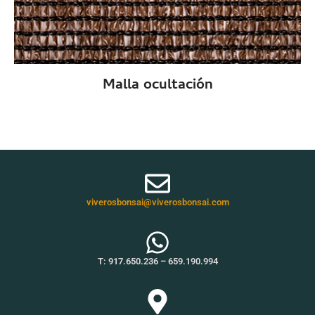
Malla ocultación
viverosbonsai@viverosbonsai.com
T:
917.650.236
–
659.190.994