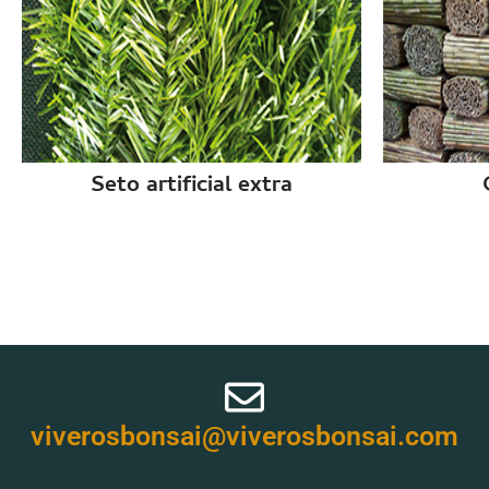
Seto artificial extra
viverosbonsai@viverosbonsai.com