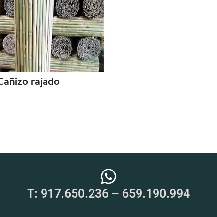
Cañizo rajado
T:
917.650.236
–
659.190.994