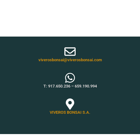
viverosbonsai@viverosbonsai.com
T:
917.650.236
–
659.190.994
VIVEROS BONSAI S.A.