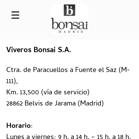
Saltar al contenido
Viveros Bonsai S.A.
Ctra. de Paracuellos a Fuente el Saz (M-
111),
Km. 13,500 (vía de servicio)
28862 Belvis de Jarama
(Madrid)
Horario
:
Lunes a viernes: 9 h. a 14 h. – 15 h. a 18 h.